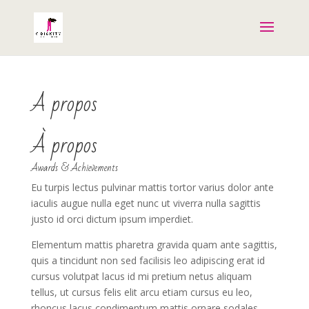
A propos
À propos
Awards & Achievements
Eu turpis lectus pulvinar mattis tortor varius dolor ante
iaculis augue nulla eget nunc ut viverra nulla sagittis
justo id orci dictum ipsum imperdiet.
Elementum mattis pharetra gravida quam ante sagittis,
quis a tincidunt non sed facilisis leo adipiscing erat id
cursus volutpat lacus id mi pretium netus aliquam
tellus, ut cursus felis elit arcu etiam cursus eu leo,
rhoncus lacus condimentum mattis ornare sodales