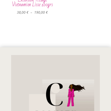
Vietnamien Lisse 100grs
Plage
38,00
€
–
190,00
€
de
prix :
38,00 €
à
190,00 €